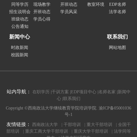
同等学历
现场教学
开班动态
教室环境
EDP名师
招生说明会
开班动态
学员风采
法学名师
班级动态
学员心得
公告通知
新闻中心
联系我们
时政新闻
网站地图
校园新闻
站内导航：
在职学历
|
干训方案
|
EDP项目中心
|
名师名家
|
新闻中
心
|
联系我们
Copyright ©西南政法大学继续教育学院培训学院. 渝ICP备05001036
号-1
友情链接：
西南政法大学 |
干部培训 |
重大干部培训 |
全国干
部培训 |
重庆工商大学干部培训 |
重庆大学干部培训 |
法学同等