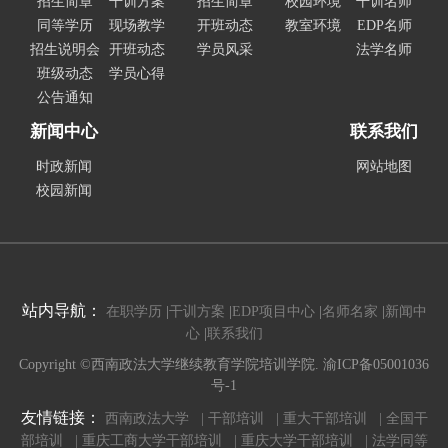
招生简章
干训方案
招生简章
校园环境
干训名师
同等学历
现场教学
开班动态
教室环境
EDP名师
招生说明会
开班动态
学员风采
法学名师
班级动态
学员心得
公告通知
新闻中心
联系我们
时政新闻
网站地图
校园新闻
站内导航：
在职学历
|
干训方案
|
EDP项目中心
|
名师名家
|
新闻中
心
|
联系我们
Copyright ©西南政法大学继续教育学院培训学院. 渝ICP备05001036
号-1
友情链接：
西南政法大学 |
干部培训 |
重大干部培训 |
全国干
部培训 |
重庆工商大学干部培训 |
重庆大学干部培训 |
法学同等