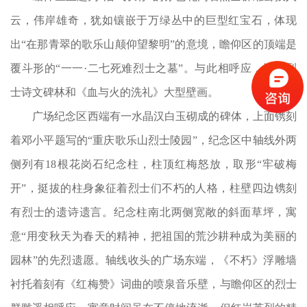
云，伟岸雄奇，犹如镶嵌于万绿丛中的巨型红宝石，体现
出“在那青翠的歌乐山颠仰望黎明”的意境，瞻仰区的顶端是
覆斗形的“一一·二七死难烈士之墓”。与此相呼应，还有烈
士诗文碑林和《血与火的洗礼》大型壁画。
广场纪念区西端有一水晶汉白玉砌成的碑体，上面镌刻
着邓小平题写的“重庆歌乐山烈士陵园”，纪念区中轴线外两
侧列有18根花岗石纪念柱，柱顶红梅怒放，取形“牢破梅
开”，挺拔的柱身象征着烈士们不朽的人格，柱壁四边镌刻
有烈士的遗诗遗言。纪念柱南北两侧宽敞的斜面草坪，寓
意“用变秋天为春天的精神，把祖国的荒沙耕种成为美丽的
园林”的先烈遗愿。轴线收头的广场东端，《不朽》浮雕墙
衬托着刻有《红梅赞》词曲的喷泉音乐壁，与瞻仰区的烈士