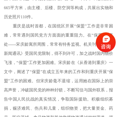
665平方米，由主楼、后楼、防空洞等构成，共展出实物和
历史照片110件。
重庆是战时首都，在国统区开展“保盟”工作是非常困
难，常常遇到国民党方方面面的重重阻力。在“保盟”办事
处------宋庆龄寓所周围，常常有特务监视。机关刊物《保盟
新闻通讯》受国民党限制，得不到许可，加之战时国内物价
飞涨，“保盟”工作更加困难。宋庆龄在《从香港到重庆》一
文中，阐述了“保盟”在成立五年来的工作和到重庆开展“保
盟”工作的困难。但宋庆龄毫不退缩，运用她在国际上的崇
高声誉，冲破国民党的种种封锁，不断写信与国外联系，报
告中国人民抗战的真实情况，争取国际援助。积极组织募
捐，赈济难民、伤兵和儿童，组织物资，把大量资金、药