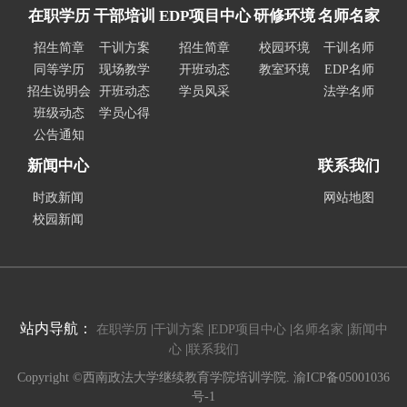
在职学历
干部培训
EDP项目中心
研修环境
名师名家
招生简章
干训方案
招生简章
校园环境
干训名师
同等学历
现场教学
开班动态
教室环境
EDP名师
招生说明会
开班动态
学员风采
法学名师
班级动态
学员心得
公告通知
新闻中心
联系我们
时政新闻
网站地图
校园新闻
站内导航：
在职学历
|
干训方案
|
EDP项目中心
|
名师名家
|
新闻中
心
|
联系我们
Copyright ©西南政法大学继续教育学院培训学院. 渝ICP备05001036
号-1