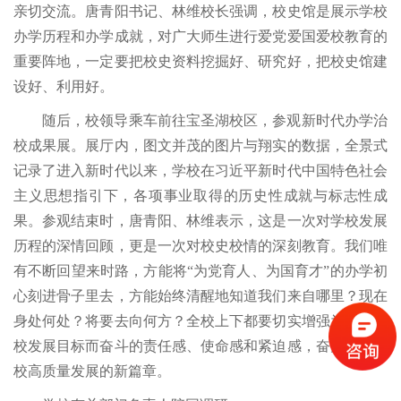
亲切交流。唐青阳书记、林维校长强调，校史馆是展示学校
办学历程和办学成就，对广大师生进行爱党爱国爱校教育的
重要阵地，一定要把校史资料挖掘好、研究好，把校史馆建
设好、利用好。
随后，校领导乘车前往宝圣湖校区，参观新时代办学治
校成果展。展厅内，图文并茂的图片与翔实的数据，全景式
记录了进入新时代以来，学校在习近平新时代中国特色社会
主义思想指引下，各项事业取得的历史性成就与标志性成
果。参观结束时，唐青阳、林维表示，这是一次对学校发展
历程的深情回顾，更是一次对校史校情的深刻教育。我们唯
有不断回望来时路，方能将“为党育人、为国育才”的办学初
心刻进骨子里去，方能始终清醒地知道我们来自哪里？现在
身处何处？将要去向何方？全校上下都要切实增强为实现学
校发展目标而奋斗的责任感、使命感和紧迫感，奋力谱写学
校高质量发展的新篇章。