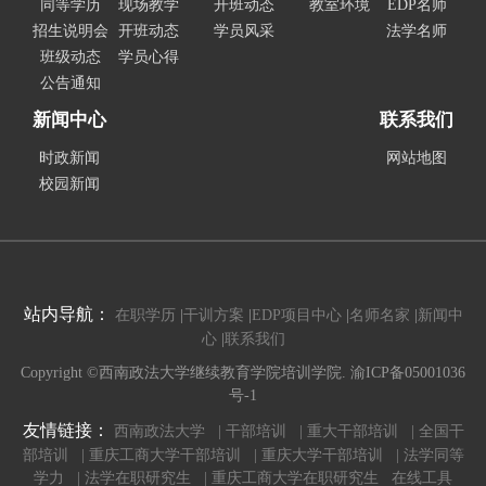
同等学历
现场教学
开班动态
教室环境
EDP名师
招生说明会
开班动态
学员风采
法学名师
班级动态
学员心得
公告通知
新闻中心
联系我们
时政新闻
网站地图
校园新闻
站内导航：
在职学历
|
干训方案
|
EDP项目中心
|
名师名家
|
新闻中
心
|
联系我们
Copyright ©西南政法大学继续教育学院培训学院. 渝ICP备05001036
号-1
友情链接：
西南政法大学 |
干部培训 |
重大干部培训 |
全国干
部培训 |
重庆工商大学干部培训 |
重庆大学干部培训 |
法学同等
学力 |
法学在职研究生 |
重庆工商大学在职研究生
在线工具